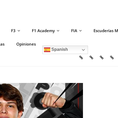
F3
F1 Academy
FIA
Escuderías 
tas
Opiniones
Spanish
Home
Escuderías
Circuito
F2