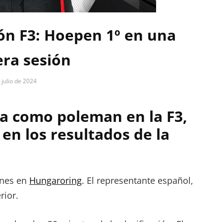
ión F3: Hoepen 1º en una
era sesión
 julio de 2024
a como poleman en la F3,
en los resultados de la
ones en
Hungaroring
. El representante español,
rior.