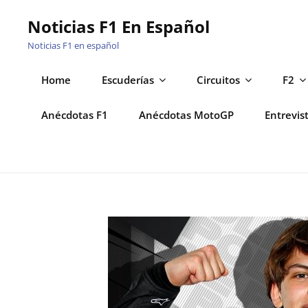
Saltar
Noticias F1 En Español
al
Noticias F1 en español
contenido
Home
Escuderías
Circuitos
F2
Anécdotas F1
Anécdotas MotoGP
Entrevis