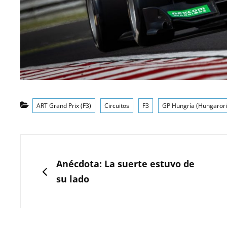
Categorías
ART Grand Prix (F3)
Circuitos
F3
GP Hungría (Hungarori
Navegación
de
ANTERIOR
Anécdota: La suerte estuvo de
entradas
su lado