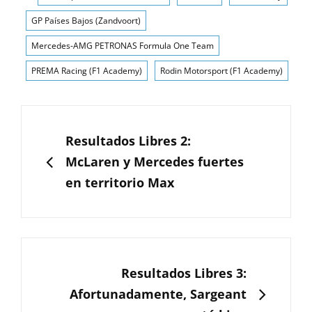
GP Países Bajos (Zandvoort)
Mercedes-AMG PETRONAS Formula One Team
PREMA Racing (F1 Academy)
Rodin Motorsport (F1 Academy)
Navegación
de
ANTERIOR
Resultados Libres 2:
entradas
McLaren y Mercedes fuertes
en territorio Max
SIGUIENTE
Resultados Libres 3:
Afortunadamente, Sargeant