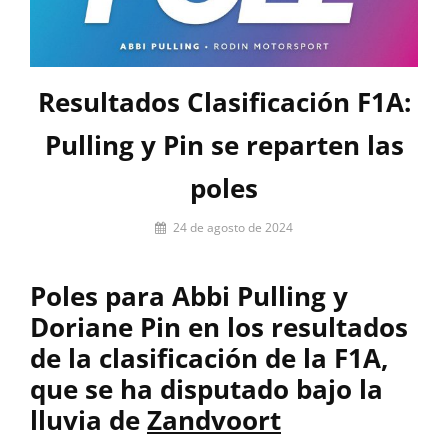
Resultados Clasificación F1A:
Pulling y Pin se reparten las
poles
Por
24 de agosto de 2024
Miguel
Lora-
Poles para Abbi Pulling y
Paquet
Doriane Pin en los resultados
de la clasificación de la F1A,
que se ha disputado bajo la
lluvia de
Zandvoort