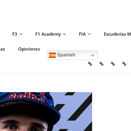
F3
F1 Academy
FIA
Escuderías 
tas
Opiniones
Spanish
Home
Escuderías
Circuito
F2