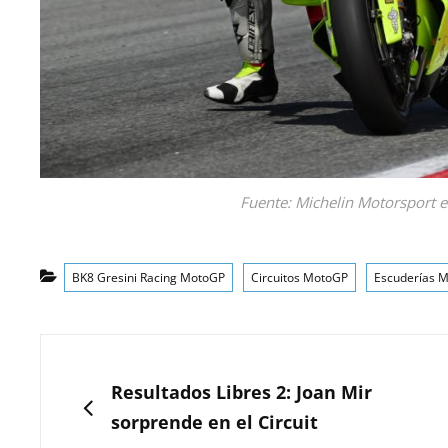
Fuente: Michelin Motorsport e
Categorías
BK8 Gresini Racing MotoGP
Circuitos MotoGP
Escuderías 
Navegación
de
ANTERIOR
Resultados Libres 2: Joan Mir
entradas
sorprende en el Circuit