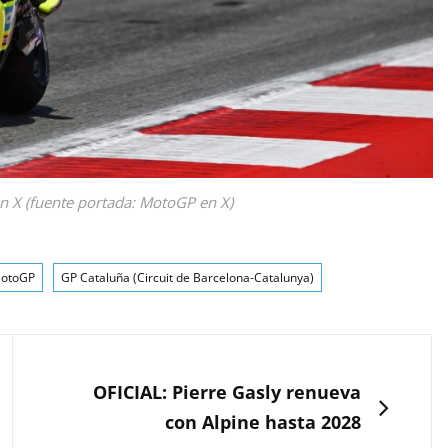
n X (fuente portada: MotoGP en X)
MotoGP
GP Cataluña (Circuit de Barcelona-Catalunya)
SIGUIENTE
OFICIAL: Pierre Gasly renueva
con Alpine hasta 2028