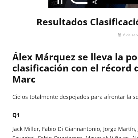
Resultados Clasificac
Por
6 de se
Miguel
Lora-
Álex Márquez se lleva la po
Paquet
clasificación con el récord 
Marc
Cielos totalmente despejados para afrontar la s
Q1
Jack Miller, Fabio Di Giannantonio, Jorge Martín