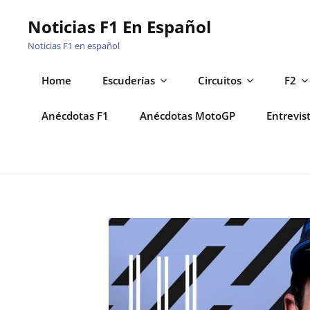
Saltar
Noticias F1 En Español
al
Noticias F1 en español
contenido
Home
Escuderías
Circuitos
F2
Anécdotas F1
Anécdotas MotoGP
Entrevis