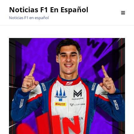
Saltar
Noticias F1 En Español
al
Noticias F1 en español
contenido