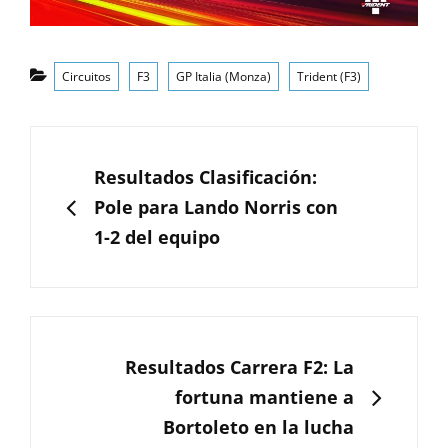
Categorías
Circuitos
F3
GP Italia (Monza)
Trident (F3)
Navegación
de
ANTERIOR
Resultados Clasificación:
entradas
Pole para Lando Norris con
1-2 del equipo
SIGUIENTE
Resultados Carrera F2: La
fortuna mantiene a
Bortoleto en la lucha