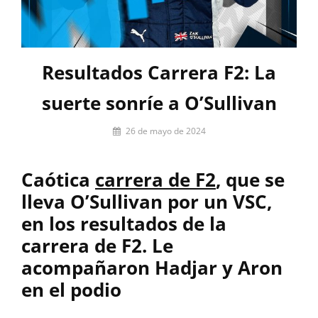
Resultados Carrera F2: La
suerte sonríe a O’Sullivan
Por
26 de mayo de 2024
Miguel
Lora-
Caótica
carrera de F2
, que se
Paquet
lleva O’Sullivan por un VSC,
en los resultados de la
carrera de F2. Le
acompañaron Hadjar y Aron
en el podio