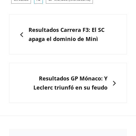
Navegación
de
ANTERIOR
Resultados Carrera F3: El SC
entradas
apaga el dominio de Minì
SIGUIENTE
Resultados GP Mónaco: Y
Leclerc triunfó en su feudo