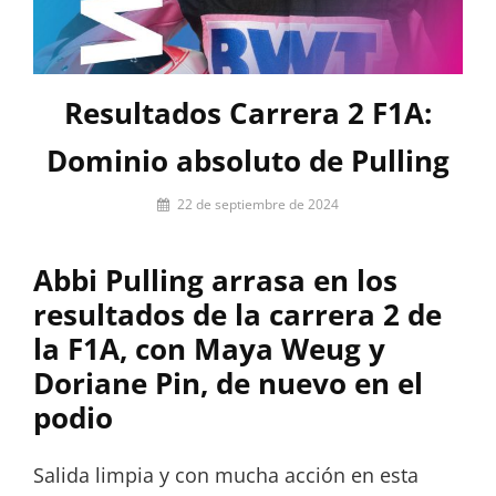
Resultados Carrera 2 F1A:
Dominio absoluto de Pulling
Por
22 de septiembre de 2024
Miguel
Lora-
Abbi Pulling arrasa en los
Paquet
resultados de la carrera 2 de
la F1A, con Maya Weug y
Doriane Pin, de nuevo en el
podio
Salida limpia y con mucha acción en esta