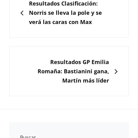
de
ANTERIOR
Resultados Clasificación:
entradas
Norris se lleva la pole y se
verá las caras con Max
SIGUIENTE
Resultados GP Emilia
Romaña: Bastianini gana,
Martín más líder
Buscar