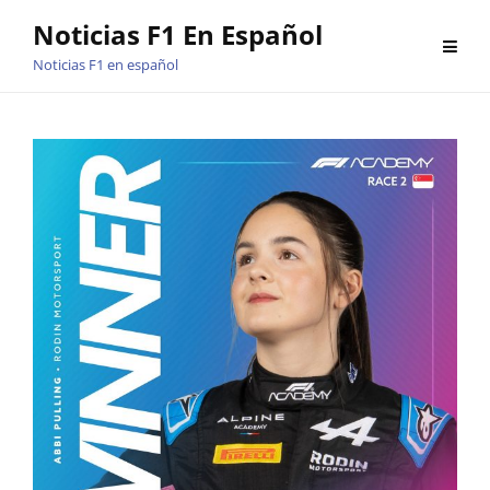
Saltar
Noticias F1 En Español
al
Noticias F1 en español
contenido