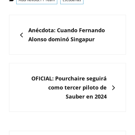
Navegación
de
ANTERIOR
Anécdota: Cuando Fernando
entradas
Alonso dominó Singapur
SIGUIENTE
OFICIAL: Pourchaire seguirá
como tercer piloto de
Sauber en 2024