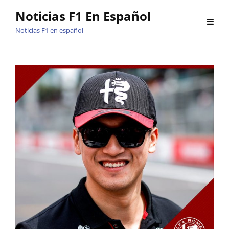
Saltar
Noticias F1 En Español
al
Noticias F1 en español
contenido