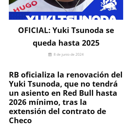
OFICIAL: Yuki Tsunoda se
queda hasta 2025
Por
8 de junio de 2024
Miguel
Lora-
RB oficializa la renovación del
Paquet
Yuki Tsunoda, que no tendrá
un asiento en Red Bull hasta
2026 mínimo, tras la
extensión del contrato de
Checo