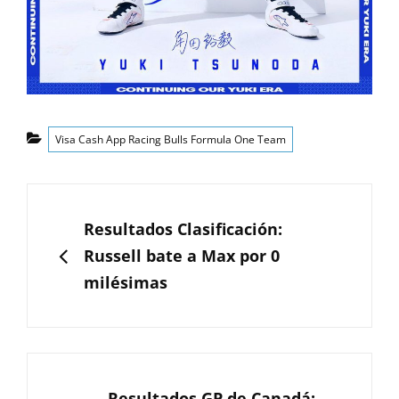
Categorías
Visa Cash App Racing Bulls Formula One Team
Navegación
de
ANTERIOR
Resultados Clasificación:
entradas
Russell bate a Max por 0
milésimas
SIGUIENTE
Resultados GP de Canadá: