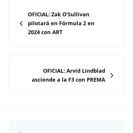
Navegación
de
ANTERIOR
OFICIAL: Zak O’Sullivan
entradas
pilotará en Fórmula 2 en
2024 con ART
SIGUIENTE
OFICIAL: Arvid Lindblad
asciende a la F3 con PREMA