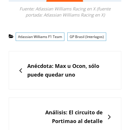
Fuente: Atlassian Williams Racing en X (fuente
portada: Atlassian Williams Racing en X)
Categorías
Atlassian Williams F1 Team
GP Brasil (Interlagos)
Navegación
de
ANTERIOR
Anécdota: Max u Ocon, sólo
entradas
puede quedar uno
SIGUIENTE
Análisis: El circuito de
Portimao al detalle