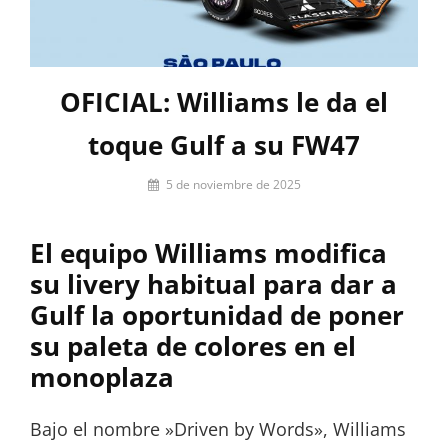
OFICIAL: Williams le da el
toque Gulf a su FW47
Por
5 de noviembre de 2025
Miguel
Lora-
El equipo Williams modifica
Paquet
su livery habitual para dar a
Gulf la oportunidad de poner
su paleta de colores en el
monoplaza
Bajo el nombre »Driven by Words», Williams