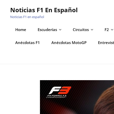
Saltar
Noticias F1 En Español
al
Noticias F1 en español
contenido
Home
Escuderías
Circuitos
F2
Anécdotas F1
Anécdotas MotoGP
Entrevis