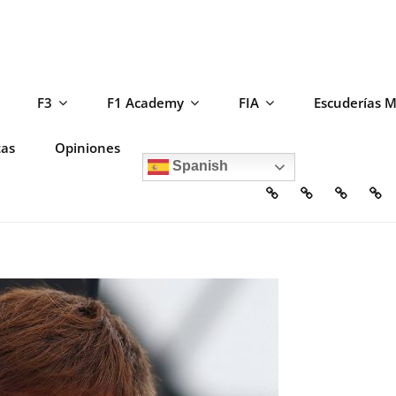
F3
F1 Academy
FIA
Escuderías 
tas
Opiniones
Spanish
Home
Escuderías
Circuito
F2