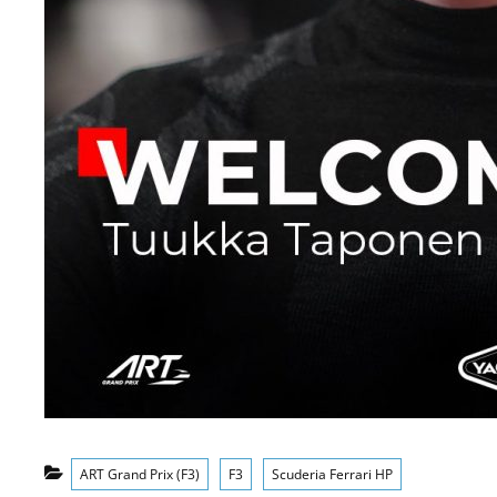
Categorías
ART Grand Prix (F3)
F3
Scuderia Ferrari HP