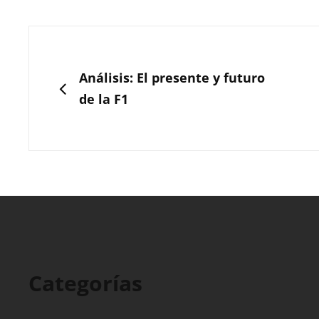
Navegación
de
ANTERIOR
Análisis: El presente y futuro
entradas
de la F1
Categorías