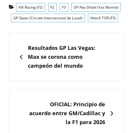
Categorías
AIX Racing (F2)
F2
F3
GP Abu Dhabi (Yas Marina)
GP Qatar (Circuito Internacional de Lusail)
Hitech TGR (F3)
Navegación
de
ANTERIOR
Resultados GP Las Vegas:
entradas
Max se corona como
campeón del mundo
SIGUIENTE
OFICIAL: Principio de
acuerdo entre GM/Cadillac y
la F1 para 2026