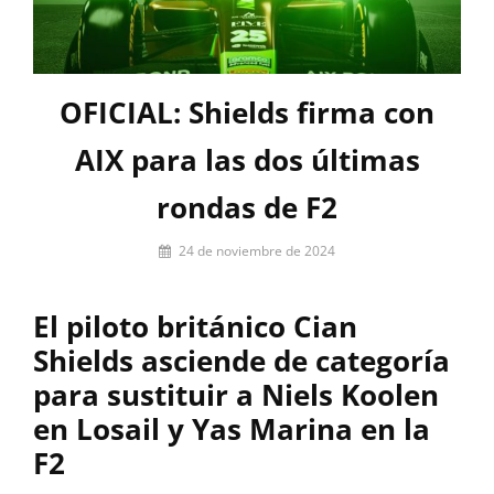
OFICIAL: Shields firma con
AIX para las dos últimas
rondas de F2
Por
24 de noviembre de 2024
Miguel
Lora-
El piloto británico Cian
Paquet
Shields asciende de categoría
para sustituir a Niels Koolen
en Losail y Yas Marina en la
F2