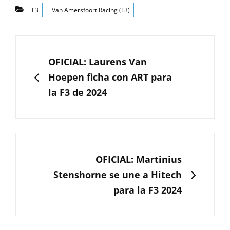
Categorías
F3
Van Amersfoort Racing (F3)
Navegación
de
ANTERIOR
OFICIAL: Laurens Van
entradas
Hoepen ficha con ART para
la F3 de 2024
SIGUIENTE
OFICIAL: Martinius
Stenshorne se une a Hitech
para la F3 2024