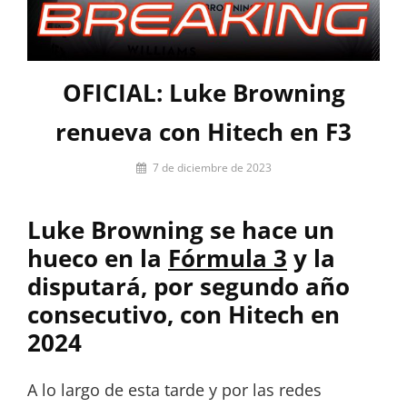
OFICIAL: Luke Browning
renueva con Hitech en F3
Por
7 de diciembre de 2023
Miguel
Lora-
Luke Browning se hace un
Paquet
hueco en la
Fórmula 3
y la
disputará, por segundo año
consecutivo, con Hitech en
2024
A lo largo de esta tarde y por las redes