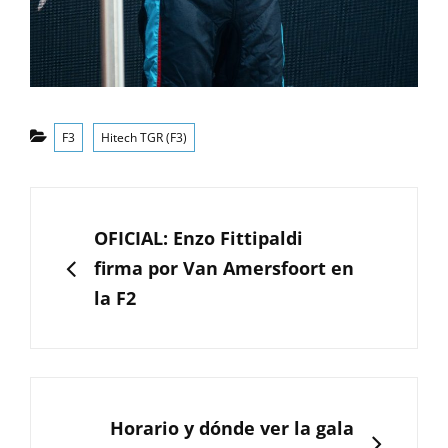
Categorías
F3
Hitech TGR (F3)
Navegación
de
ANTERIOR
OFICIAL: Enzo Fittipaldi
entradas
firma por Van Amersfoort en
la F2
SIGUIENTE
Horario y dónde ver la gala