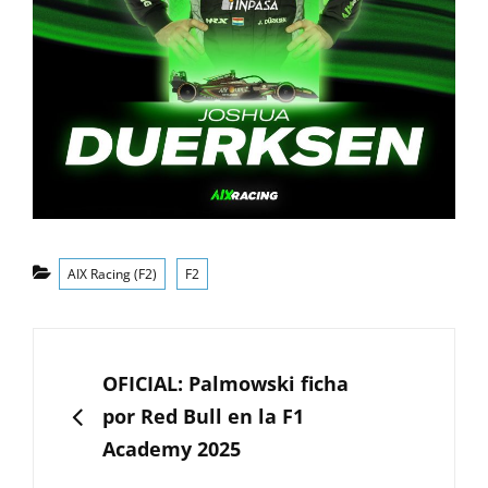
Categorías
AIX Racing (F2)
F2
Navegación
de
ANTERIOR
OFICIAL: Palmowski ficha
entradas
por Red Bull en la F1
Academy 2025