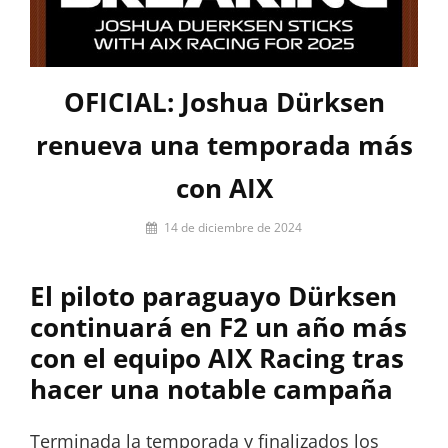
OFICIAL: Joshua Dürksen
renueva una temporada más
con AIX
Por
14 de diciembre de 2024
Miguel
Lora-
El piloto paraguayo Dürksen
Paquet
continuará en F2 un año más
con el equipo AIX Racing tras
hacer una notable campaña
Terminada la temporada y finalizados los