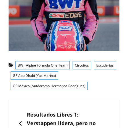
Categorías
BWT Alpine Formula One Team
Circuitos
Escuderías
GP Abu Dhabi (Yas Marina)
GP México (Autódromo Hermanos Rodríguez)
Navegación
de
ANTERIOR
Resultados Libres 1:
entradas
Verstappen lidera, pero no