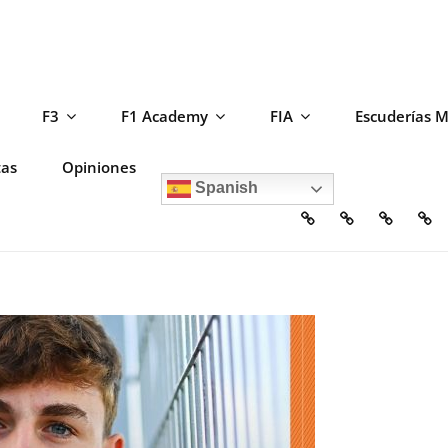
F3
F1 Academy
FIA
Escuderías 
tas
Opiniones
Spanish
Home
Escuderías
Circuito
F2