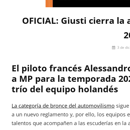
OFICIAL: Giusti cierra la
2
Por
3 de di
Miguel
Lora-
El piloto francés Alessand
Paquet
a MP para la temporada 202
trío del equipo holandés
La categoría de bronce del automovilismo
sigue 
a un nuevo reglamento y, por ello, los equipos
talentos que acompañen a las escuderías en la 