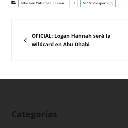
Categorías
Atlassian Williams F1 Team
F3
MP Motorsport (F3)
Navegación
de
ANTERIOR
OFICIAL: Logan Hannah será la
entradas
wildcard en Abu Dhabi
Categorías