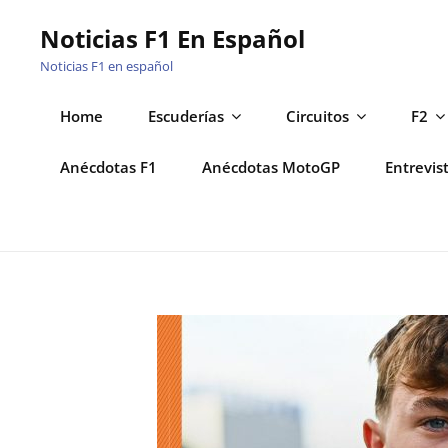
Saltar
Noticias F1 En Español
al
Noticias F1 en español
contenido
Home
Escuderías
Circuitos
F2
Anécdotas F1
Anécdotas MotoGP
Entrevis