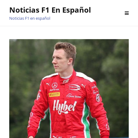
Saltar
Noticias F1 En Español
al
Noticias F1 en español
contenido