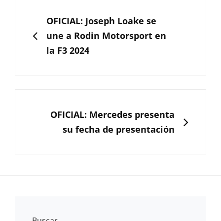
Navegación
de
ANTERIOR
OFICIAL: Joseph Loake se
entradas
une a Rodin Motorsport en
la F3 2024
SIGUIENTE
OFICIAL: Mercedes presenta
su fecha de presentación
Buscar