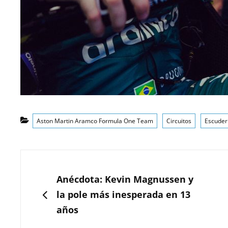
Categorías
Aston Martin Aramco Formula One Team
Circuitos
Escuder
Navegación
de
ANTERIOR
Anécdota: Kevin Magnussen y
entradas
la pole más inesperada en 13
años