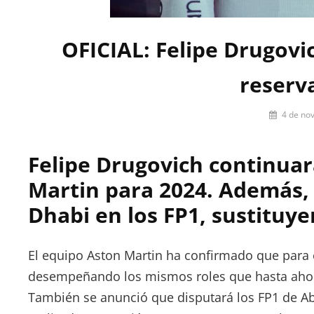
OFICIAL: Felipe Drugovi
reserv
Por
4 de no
César
López
Felipe Drugovich continua
Martin para 2024. Además,
Dhabi en los FP1, sustituy
El equipo Aston Martin ha confirmado que para 
desempeñando los mismos roles que hasta ahora r
También se anunció que disputará los FP1 de Ab