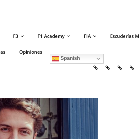
F3
F1 Academy
FIA
Escuderías 
tas
Opiniones
Spanish
Home
Escuderías
Circuito
F2