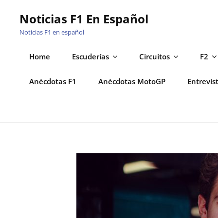
Saltar
Noticias F1 En Español
al
Noticias F1 en español
contenido
Home
Escuderías
Circuitos
F2
Anécdotas F1
Anécdotas MotoGP
Entrevis