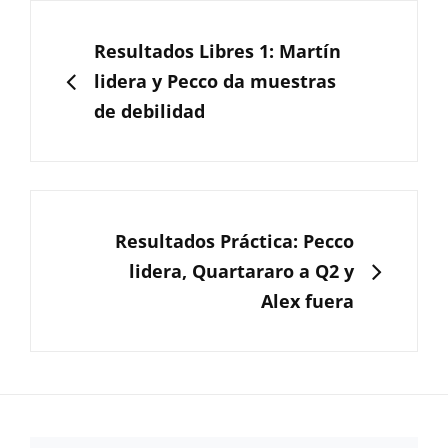
Navegación
de
ANTERIOR
Resultados Libres 1: Martín
entradas
lidera y Pecco da muestras
de debilidad
SIGUIENTE
Resultados Práctica: Pecco
lidera, Quartararo a Q2 y
Alex fuera