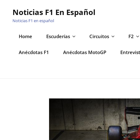
Saltar
Noticias F1 En Español
al
Noticias F1 en español
contenido
Home
Escuderías
Circuitos
F2
Anécdotas F1
Anécdotas MotoGP
Entrevis