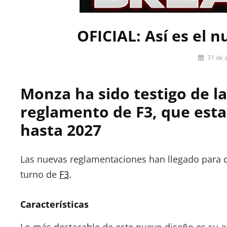
OFICIAL: Así es el 
Por
31 de 
Miguel
Lora-
Monza ha sido testigo de l
Paquet
reglamento de F3, que esta
hasta 2027
Las nuevas reglamentaciones han llegado para q
turno de
F3
.
Características