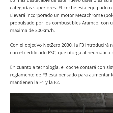
Lo más destacable de este nuevo diseño es su a
categorías superiores. El coche está equipado co
Llevará incorporado un motor Mecachrome (polémi
propulsado por los combustibles Aramco, con un
máxima de 300km/h.
Con el objetivo NetZero 2030, la F3 introducirá
con el certificado FSC, que otorga al neumático 
En cuanto a tecnología, el coche contará con si
reglamento de F3 está pensado para aumentar 
mantienen la F1 y la F2.