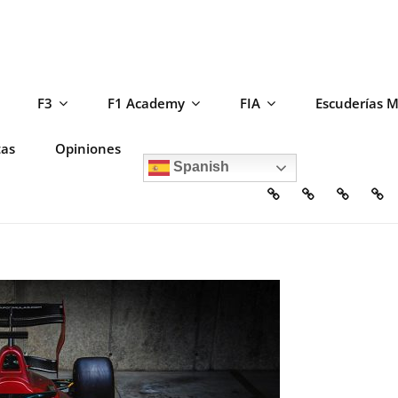
F3
F1 Academy
FIA
Escuderías 
tas
Opiniones
Spanish
Home
Escuderías
Circuito
F2