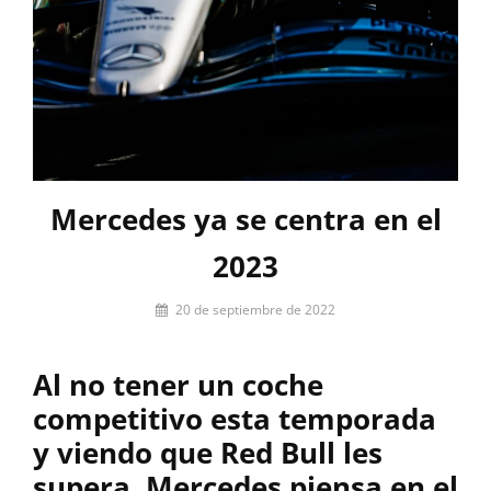
Mercedes ya se centra en el
2023
Por
20 de septiembre de 2022
Pilar
Lora-
Al no tener un coche
Paquet
competitivo esta temporada
y viendo que Red Bull les
supera, Mercedes piensa en el