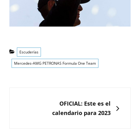
Categorías
Escuderías
Mercedes-AMG PETRONAS Formula One Team
Navegación
de
entradas
SIGUIENTE
OFICIAL: Este es el
calendario para 2023