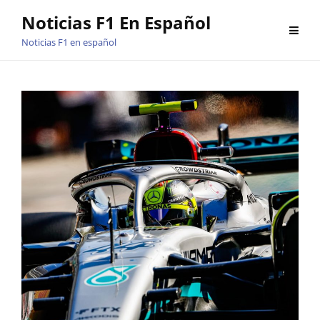
Saltar
Noticias F1 En Español
al
Noticias F1 en español
contenido