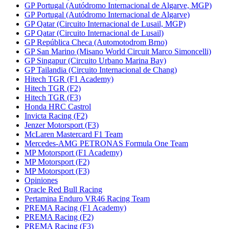
GP Portugal (Autódromo Internacional de Algarve, MGP)
GP Portugal (Autódromo Internacional de Algarve)
GP Qatar (Circuito Internacional de Lusail, MGP)
GP Qatar (Circuito Internacional de Lusail)
GP República Checa (Automotodrom Brno)
GP San Marino (Misano World Circuit Marco Simoncelli)
GP Singapur (Circuito Urbano Marina Bay)
GP Tailandia (Circuito Internacional de Chang)
Hitech TGR (F1 Academy)
Hitech TGR (F2)
Hitech TGR (F3)
Honda HRC Castrol
Invicta Racing (F2)
Jenzer Motorsport (F3)
McLaren Mastercard F1 Team
Mercedes-AMG PETRONAS Formula One Team
MP Motorsport (F1 Academy)
MP Motorsport (F2)
MP Motorsport (F3)
Opiniones
Oracle Red Bull Racing
Pertamina Enduro VR46 Racing Team
PREMA Racing (F1 Academy)
PREMA Racing (F2)
PREMA Racing (F3)