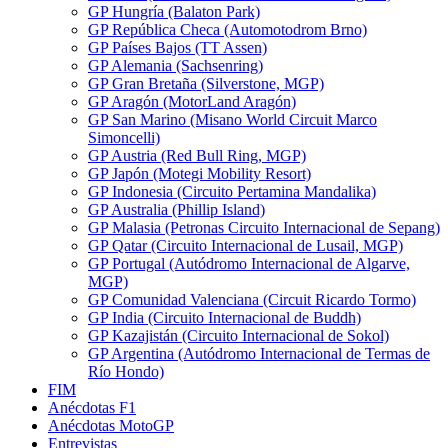
GP Hungría (Balaton Park)
GP República Checa (Automotodrom Brno)
GP Países Bajos (TT Assen)
GP Alemania (Sachsenring)
GP Gran Bretaña (Silverstone, MGP)
GP Aragón (MotorLand Aragón)
GP San Marino (Misano World Circuit Marco
Simoncelli)
GP Austria (Red Bull Ring, MGP)
GP Japón (Motegi Mobility Resort)
GP Indonesia (Circuito Pertamina Mandalika)
GP Australia (Phillip Island)
GP Malasia (Petronas Circuito Internacional de Sepang)
GP Qatar (Circuito Internacional de Lusail, MGP)
GP Portugal (Autódromo Internacional de Algarve,
MGP)
GP Comunidad Valenciana (Circuit Ricardo Tormo)
GP India (Circuito Internacional de Buddh)
GP Kazajistán (Circuito Internacional de Sokol)
GP Argentina (Autódromo Internacional de Termas de
Río Hondo)
FIM
Anécdotas F1
Anécdotas MotoGP
Entrevistas