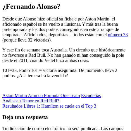
¿Fernando Alonso?
Desde que Alonso hizo oficial su fichaje por Aston Martin, el
aficionado español se ha vuelto a ilusionar. Y más tras la buena
pretemporada y los dos podios conseguidos en este arranque de
temporada. Aficionados, deportistas… todos están con el
número 33
(porque lleva 32 victorias).
Y este fin de semana toca Australia. Un circuito que históricamente
no favorece a Red Bull. No han ganado ni han conseguido la pole
desde el 2011, cuando Vettel hizo ambas cosas.
101=33. Podio 101 = victoria asegurada. De momento, lleva 2
podios. ¿A la tercera irá la vencida?
Categorías
Aston Martin Aramco Formula One Team
Escuderías
Navegación
Anterior
Análisis: ¿Temor en Red Bull?
Siguiente
Resultados Libres 1: Hamilton se cuela en el Top 3
de
entradas
Deja una respuesta
Tu dirección de correo electrónico no será publicada.
Los campos