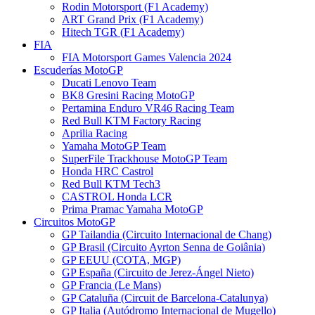
Rodin Motorsport (F1 Academy)
ART Grand Prix (F1 Academy)
Hitech TGR (F1 Academy)
FIA
FIA Motorsport Games Valencia 2024
Escuderías MotoGP
Ducati Lenovo Team
BK8 Gresini Racing MotoGP
Pertamina Enduro VR46 Racing Team
Red Bull KTM Factory Racing
Aprilia Racing
Yamaha MotoGP Team
SuperFile Trackhouse MotoGP Team
Honda HRC Castrol
Red Bull KTM Tech3
CASTROL Honda LCR
Prima Pramac Yamaha MotoGP
Circuitos MotoGP
GP Tailandia (Circuito Internacional de Chang)
GP Brasil (Circuito Ayrton Senna de Goiânia)
GP EEUU (COTA, MGP)
GP España (Circuito de Jerez-Ángel Nieto)
GP Francia (Le Mans)
GP Cataluña (Circuit de Barcelona-Catalunya)
GP Italia (Autódromo Internacional de Mugello)