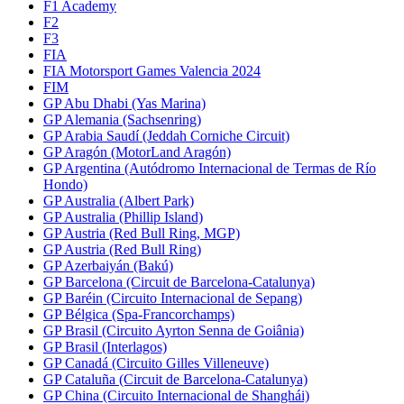
F1 Academy
F2
F3
FIA
FIA Motorsport Games Valencia 2024
FIM
GP Abu Dhabi (Yas Marina)
GP Alemania (Sachsenring)
GP Arabia Saudí (Jeddah Corniche Circuit)
GP Aragón (MotorLand Aragón)
GP Argentina (Autódromo Internacional de Termas de Río
Hondo)
GP Australia (Albert Park)
GP Australia (Phillip Island)
GP Austria (Red Bull Ring, MGP)
GP Austria (Red Bull Ring)
GP Azerbaiyán (Bakú)
GP Barcelona (Circuit de Barcelona-Catalunya)
GP Baréin (Circuito Internacional de Sepang)
GP Bélgica (Spa-Francorchamps)
GP Brasil (Circuito Ayrton Senna de Goiânia)
GP Brasil (Interlagos)
GP Canadá (Circuito Gilles Villeneuve)
GP Cataluña (Circuit de Barcelona-Catalunya)
GP China (Circuito Internacional de Shanghái)