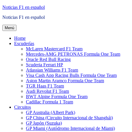
Saltar
Noticias F1 en español
al
Noticias F1 en español
contenido
Menú
Home
Escuderías
McLaren Mastercard F1 Team
Mercedes-AMG PETRONAS Formula One Team
Oracle Red Bull Racing
Scuderia Ferrari HP
Atlassian Williams F1 Team
Visa Cash App Racing Bulls Formula One Team
Aston Martin Aramco Formula One Team
TGR Haas F1 Team
Audi Revolut F1 Team
BWT Alpine Formula One Team
Cadillac Formula 1 Team
Circuitos
GP Australia (Albert Park)
GP China (Circuito Internacional de Shanghái)
GP Japón (Suzuka)
GP Miami (Autódromo Internacional de Miami)