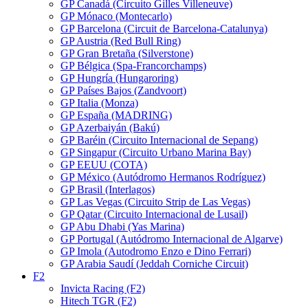
GP Canadá (Circuito Gilles Villeneuve)
GP Mónaco (Montecarlo)
GP Barcelona (Circuit de Barcelona-Catalunya)
GP Austria (Red Bull Ring)
GP Gran Bretaña (Silverstone)
GP Bélgica (Spa-Francorchamps)
GP Hungría (Hungaroring)
GP Países Bajos (Zandvoort)
GP Italia (Monza)
GP España (MADRING)
GP Azerbaiyán (Bakú)
GP Baréin (Circuito Internacional de Sepang)
GP Singapur (Circuito Urbano Marina Bay)
GP EEUU (COTA)
GP México (Autódromo Hermanos Rodríguez)
GP Brasil (Interlagos)
GP Las Vegas (Circuito Strip de Las Vegas)
GP Qatar (Circuito Internacional de Lusail)
GP Abu Dhabi (Yas Marina)
GP Portugal (Autódromo Internacional de Algarve)
GP Imola (Autodromo Enzo e Dino Ferrari)
GP Arabia Saudí (Jeddah Corniche Circuit)
F2
Invicta Racing (F2)
Hitech TGR (F2)