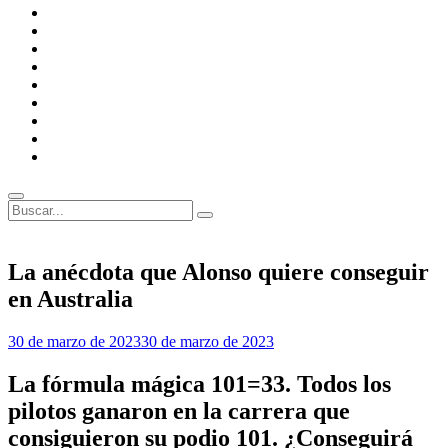
F1
Academy
FIA
Escuderías
MotoGP
Circuitos
MotoGP
FIM
Anécdotas
F1
Anécdotas
MotoGP
Entrevistas
Opiniones
Buscar
Buscar:
Superposición
del
sitio
La anécdota que Alonso quiere conseguir
en Australia
Por
30 de marzo de 2023
30 de marzo de 2023
Jorge
Porras
La fórmula mágica 101=33. Todos los
pilotos ganaron en la carrera que
consiguieron su podio 101. ¿Conseguirá