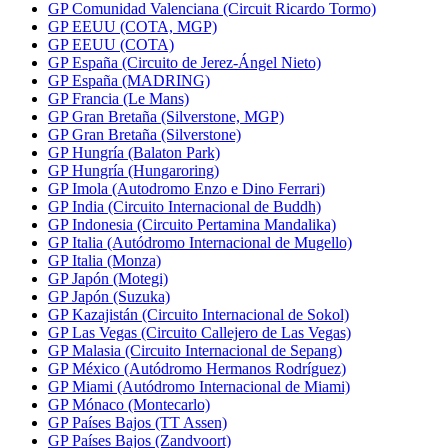
GP Comunidad Valenciana (Circuit Ricardo Tormo)
GP EEUU (COTA, MGP)
GP EEUU (COTA)
GP España (Circuito de Jerez-Ángel Nieto)
GP España (MADRING)
GP Francia (Le Mans)
GP Gran Bretaña (Silverstone, MGP)
GP Gran Bretaña (Silverstone)
GP Hungría (Balaton Park)
GP Hungría (Hungaroring)
GP Imola (Autodromo Enzo e Dino Ferrari)
GP India (Circuito Internacional de Buddh)
GP Indonesia (Circuito Pertamina Mandalika)
GP Italia (Autódromo Internacional de Mugello)
GP Italia (Monza)
GP Japón (Motegi)
GP Japón (Suzuka)
GP Kazajistán (Circuito Internacional de Sokol)
GP Las Vegas (Circuito Callejero de Las Vegas)
GP Malasia (Circuito Internacional de Sepang)
GP México (Autódromo Hermanos Rodríguez)
GP Miami (Autódromo Internacional de Miami)
GP Mónaco (Montecarlo)
GP Países Bajos (TT Assen)
GP Países Bajos (Zandvoort)