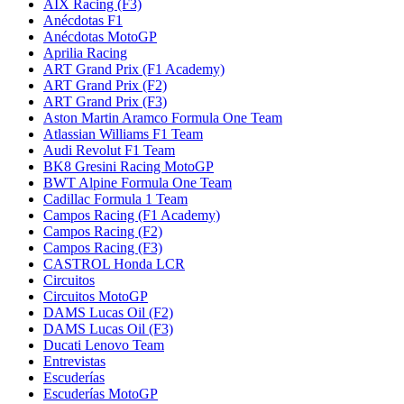
AIX Racing (F3)
Anécdotas F1
Anécdotas MotoGP
Aprilia Racing
ART Grand Prix (F1 Academy)
ART Grand Prix (F2)
ART Grand Prix (F3)
Aston Martin Aramco Formula One Team
Atlassian Williams F1 Team
Audi Revolut F1 Team
BK8 Gresini Racing MotoGP
BWT Alpine Formula One Team
Cadillac Formula 1 Team
Campos Racing (F1 Academy)
Campos Racing (F2)
Campos Racing (F3)
CASTROL Honda LCR
Circuitos
Circuitos MotoGP
DAMS Lucas Oil (F2)
DAMS Lucas Oil (F3)
Ducati Lenovo Team
Entrevistas
Escuderías
Escuderías MotoGP