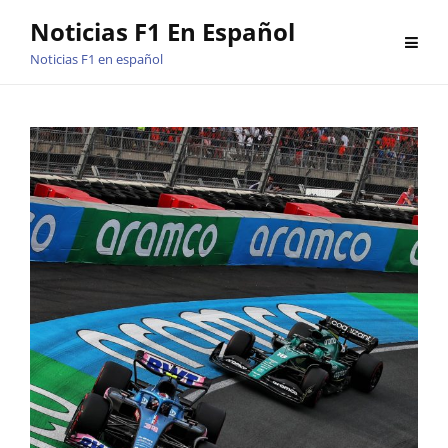
Saltar
Noticias F1 En Español
al
Noticias F1 en español
contenido