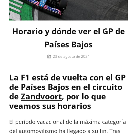
Horario y dónde ver el GP de
Países Bajos
Por
23 de agosto de 2024
Miguel
Lora-
La F1 está de vuelta con el GP
Paquet
de Países Bajos en el circuito
de
Zandvoort
, por lo que
veamos sus horarios
El período vacacional de la máxima categoría
del automovilismo ha llegado a su fin. Tras