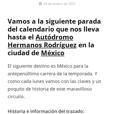
Por
24 de octubre de 2022
Pilar
Lora-
Vamos a la siguiente parada
Paquet
del calendario que nos lleva
hasta el
Autódromo
Hermanos Rodríguez
en la
ciudad de
México
El siguiente destino es México para la
antepenúltima carrera de la temporada. Y
como cada lunes vamos con las claves y un
poquito de historia de este maravilloso
circuito.
Historia e información del trazado: