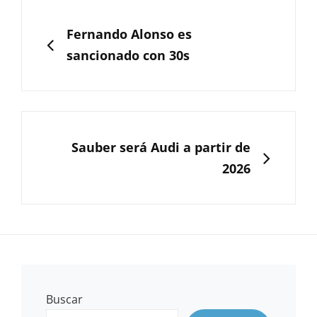
Navegación
de
ANTERIOR
Fernando Alonso es
entradas
sancionado con 30s
SIGUIENTE
Sauber será Audi a partir de
2026
Buscar