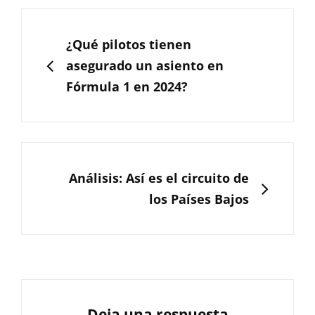
Navegación
de
ANTERIOR
¿Qué pilotos tienen
entradas
asegurado un asiento en
Fórmula 1 en 2024?
SIGUIENTE
Análisis: Así es el circuito de
los Países Bajos
Deja una respuesta