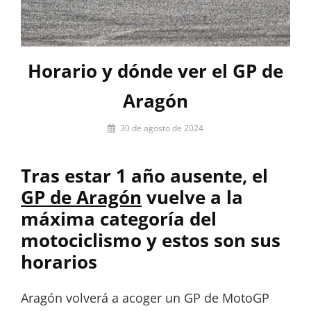
Horario y dónde ver el GP de
Aragón
Por
30 de agosto de 2024
Miguel
Lora-
Tras estar 1 año ausente, el
Paquet
GP de Aragón
vuelve a la
máxima categoría del
motociclismo y estos son sus
horarios
Aragón volverá a acoger un GP de MotoGP