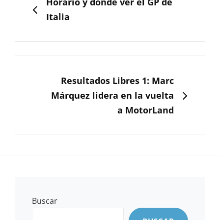
Horario y dónde ver el GP de
entradas
Italia
SIGUIENTE
Resultados Libres 1: Marc
Márquez lidera en la vuelta
a MotorLand
Buscar