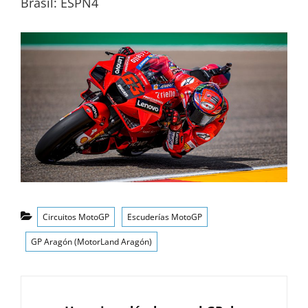
Brasil: ESPN4
Categorías
Circuitos MotoGP
Escuderías MotoGP
GP Aragón (MotorLand Aragón)
Navegación
de
ANTERIOR