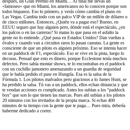
después, un Gran Premio en Miami… Al final me llevas un
«famoseo» que en Miami, los americanos no lo conocen porque son
todos hispanos. Eso lo primero, y verás cómo cambia el plano en
Las Vegas. Cambia todo con un palco VIP de un millón de dólares o
de cinco millones. Entonces, ¿Quién va a pagar eso? Bueno, en
EEUU seguro que hay alguien pero, dónde está el espectáculo, ¿en
los palcos o en las carreras? Si matas lo que pasa en el asfalto la
gente no lo entiende. ¿Qué pasa en Estados Unidos? Dan vueltas a
óvalos y cuando van a circuitos raros lo pasan canutas. La gente es
consciente de que un piloto es alguien próximo. Eso se intenta hacer
en un paddock de F1, espectáculo. Eso se vive en la pista, luego lo
decoras. Pensad que esto es dinero, porque Ecclestone tenía muchos
defectos. Pero sabía montar shows, te lo encontrabas en el paddock
con un cuchillo jamonero amenazando a un guardia de seguridad
que le había pedido el pase en Hungría. Esa es la salsa de la
Fórmula 1. Los pilotos malvados pero graciosos a lo James Hunt, se
ha perdido la salsa. Tú vas a un paddock, ellos echan distancia y que
te vendan acciones es complicado. Antes los subían a los “paddock
box” que son lo que tienen las marcas. Pues ahí subían a los pilotos
20 minutos con los invitados de la propia marca. Si echas 400
minutos de tu tiempo con la gente que te paga… Pues mira, debería
haberme dedicado a correr.