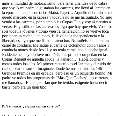
años el mundial de motociclismo, para tener una idea de lo cabra
que soy. A mi padre le gustaban las carreras, me llevó al Jarama en
la época en la que corría los Matra, Payet… Aquello del ruido se me
quedó marcado en la cabeza y todavía no se me ha quitado. Yo sigo
yendo a las carreras, por ejemplo las Copas Clio y voy al circuito a
verlas. El gustillo de las carreras es algo que hay que vivir. Vosotros
sois todavía jóvenes y cómo vuestra generación no se vuelve loca
por tener un coche, una moto, la llave de la independencia y la
libertad, es algo que me llama la atención. No soñéis con tener un
carné de conducir. Me saqué el carné de ciclomotor con 14 años y
conducía motos desde los 11 y no tenía carné, con el coche igual.
Evidentemente yo lo tuve más fácil, mis primos competían en las
Copas Renault de aquella época, la ganaron… Había coches y
motos todos los días. Mi primer recuerdo es el Jarama y el ruido de
casi quedarme sordo. Imagínate dónde hemos terminado, 146
Grandes Premios en mi espalda, pero eso es un recuerdo bonito. Mi
padre ve todos los programas de “Más Que Coches”, las carreras,
me llamaba… Era el peor fan que he tenido, exigente hasta decir
basta, pero era un gran tipo.
P: Y entonces, ¿alguna vez has corrido?