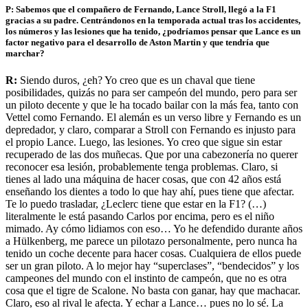
P: Sabemos que el compañero de Fernando, Lance Stroll, llegó a la F1
gracias a su padre. Centrándonos en la temporada actual tras los accidentes,
los números y las lesiones que ha tenido, ¿podríamos pensar que Lance es un
factor negativo para el desarrollo de Aston Martin y que tendría que
marchar?
R:
Siendo duros, ¿eh? Yo creo que es un chaval que tiene
posibilidades, quizás no para ser campeón del mundo, pero para ser
un piloto decente y que le ha tocado bailar con la más fea, tanto con
Vettel como Fernando. El alemán es un verso libre y Fernando es un
depredador, y claro, comparar a Stroll con Fernando es injusto para
el propio Lance. Luego, las lesiones. Yo creo que sigue sin estar
recuperado de las dos muñecas. Que por una cabezonería no querer
reconocer esa lesión, probablemente tenga problemas. Claro, si
tienes al lado una máquina de hacer cosas, que con 42 años está
enseñando los dientes a todo lo que hay ahí, pues tiene que afectar.
Te lo puedo trasladar, ¿Leclerc tiene que estar en la F1? (…)
literalmente le está pasando Carlos por encima, pero es el niño
mimado. Ay cómo lidiamos con eso… Yo he defendido durante años
a Hülkenberg, me parece un pilotazo personalmente, pero nunca ha
tenido un coche decente para hacer cosas. Cualquiera de ellos puede
ser un gran piloto. A lo mejor hay “superclases”, “bendecidos” y los
campeones del mundo con el instinto de campeón, que no es otra
cosa que el tigre de Scalone. No basta con ganar, hay que machacar.
Claro, eso al rival le afecta. Y echar a Lance… pues no lo sé. La