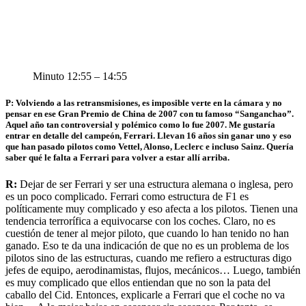
Minuto 12:55 – 14:55
P: Volviendo a las retransmisiones, es imposible verte en la cámara y no
pensar en ese Gran Premio de China de 2007 con tu famoso “Sanganchao”.
Aquel año tan controversial y polémico como lo fue 2007. Me gustaría
entrar en detalle del campeón, Ferrari. Llevan 16 años sin ganar uno y eso
que han pasado pilotos como Vettel, Alonso, Leclerc e incluso Sainz. Quería
saber qué le falta a Ferrari para volver a estar allí arriba.
R:
Dejar de ser Ferrari y ser una estructura alemana o inglesa, pero
es un poco complicado. Ferrari como estructura de F1 es
políticamente muy complicado y eso afecta a los pilotos. Tienen una
tendencia terrorífica a equivocarse con los coches. Claro, no es
cuestión de tener al mejor piloto, que cuando lo han tenido no han
ganado. Eso te da una indicación de que no es un problema de los
pilotos sino de las estructuras, cuando me refiero a estructuras digo
jefes de equipo, aerodinamistas, flujos, mecánicos… Luego, también
es muy complicado que ellos entiendan que no son la pata del
caballo del Cid. Entonces, explicarle a Ferrari que el coche no va