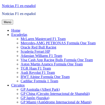
Saltar
Noticias F1 en español
al
Noticias F1 en español
contenido
Menú
Home
Escuderías
McLaren Mastercard F1 Team
Mercedes-AMG PETRONAS Formula One Team
Oracle Red Bull Racing
Scuderia Ferrari HP
Atlassian Williams F1 Team
Visa Cash App Racing Bulls Formula One Team
Aston Martin Aramco Formula One Team
TGR Haas F1 Team
Audi Revolut F1 Team
BWT Alpine Formula One Team
Cadillac Formula 1 Team
Circuitos
GP Australia (Albert Park)
GP China (Circuito Internacional de Shanghái)
GP Japón (Suzuka)
GP Miami (Autódromo Internacional de Miami)