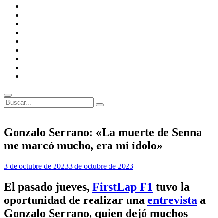
F1
Academy
FIA
Escuderías
MotoGP
Circuitos
MotoGP
FIM
Anécdotas
F1
Anécdotas
MotoGP
Entrevistas
Opiniones
Buscar
Buscar:
Superposición
del
sitio
Gonzalo Serrano: «La muerte de Senna
me marcó mucho, era mi ídolo»
Por
3 de octubre de 2023
3 de octubre de 2023
Abel
Frías
El pasado jueves,
FirstLap F1
tuvo la
oportunidad de realizar una
entrevista
a
Gonzalo Serrano, quien dejó muchos