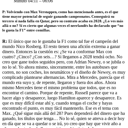
Minuto 04:11 – 06:06
P: Volviendo con Max Verstappen, como has mencionado antes, es el que
tiene mayor potencial de seguir ganando campeonatos. Conseguirá su
tercero si nada falla en Qatar, pero su contrato acaba en 2028. ¿Lo ves más
allá o no? Sí es cierto que algunas veces el neerlandés ha declarado que “no
le gusta la F1” entre comillas.
R:
El único que no le gustaba la F1 como tal fue el campeón del
mundo Nico Rosberg. El resto tienen una afición extrema a ganar
dinero. Entonces la cuestión es: ¿Se va a conformar Max con
cuatro? ¿Cinco? ¿Con seis…? Si llegamos a 2028 tendrá ocho. No
creo que gane todos seguidos pero, con Adrian Newey, o se jubila o
no lo sé. Yo ahora mismo, sinceramente, entre los autobuses que
corren, no son coches, los neumáticos y el diseño de Newey, es muy
complicado plantearse alternancias. Mira a Mercedes, parecía que el
mundo era suyo y, de repente, llegaron y fuera dos años. Ahora
mismo Mercedes tiene el mismo problema que todos, que es no
encontrar el camino. Porque de repente, Russell parece que va a
hacer algo y desaparece, luego Hamilton aparece y desaparece. Es
que es muy difícil estar ahí y, cuando tengas el coche y hayas
encontrado el punto, es muy fácil mantenerlo. Ese es el tema con
Max. ¿Qué sigue más allá del 28? Pues dependerá del dinero que ha
ganado, los títulos que tenga… No lo sé, quien se atreva a decir hoy
en día que se va a quedar o se irá, yo creo que hay que vivir año a