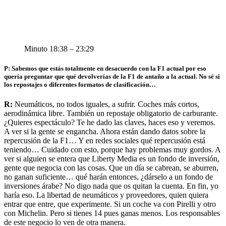
Minuto 18:38 – 23:29
P: Sabemos que estás totalmente en desacuerdo con la F1 actual por eso
quería preguntar que qué devolverías de la F1 de antaño a la actual. No sé si
los repostajes o diferentes formatos de clasificación…
R:
Neumáticos, no todos iguales, a sufrir. Coches más cortos,
aerodinámica libre. También un repostaje obligatorio de carburante.
¿Quieres espectáculo? Te he dado las claves, haces eso y veremos.
A ver si la gente se engancha. Ahora están dando datos sobre la
repercusión de la F1… Y en redes sociales qué repercusión está
teniendo… Cuidado con esto, porque hay problemas muy gordos. A
ver si alguien se entera que Liberty Media es un fondo de inversión,
gente que negocia con las cosas. Que un día se cabrean, se aburren,
no ganan suficiente… qué harán entonces, ¿dárselo a un fondo de
inversiones árabe? No digo nada que os quitan la cuenta. En fin, yo
haría eso. La libertad de neumáticos y proveedores, quien quiera
entrar que entre, que experimente. Si un coche va con Pirelli y otro
con Michelin. Pero si tienes 14 pues ganas menos. Los responsables
de este negocio lo ven de otra manera.