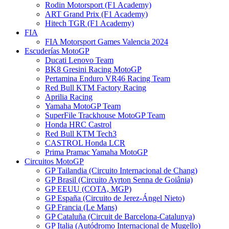
Rodin Motorsport (F1 Academy)
ART Grand Prix (F1 Academy)
Hitech TGR (F1 Academy)
FIA
FIA Motorsport Games Valencia 2024
Escuderías MotoGP
Ducati Lenovo Team
BK8 Gresini Racing MotoGP
Pertamina Enduro VR46 Racing Team
Red Bull KTM Factory Racing
Aprilia Racing
Yamaha MotoGP Team
SuperFile Trackhouse MotoGP Team
Honda HRC Castrol
Red Bull KTM Tech3
CASTROL Honda LCR
Prima Pramac Yamaha MotoGP
Circuitos MotoGP
GP Tailandia (Circuito Internacional de Chang)
GP Brasil (Circuito Ayrton Senna de Goiânia)
GP EEUU (COTA, MGP)
GP España (Circuito de Jerez-Ángel Nieto)
GP Francia (Le Mans)
GP Cataluña (Circuit de Barcelona-Catalunya)
GP Italia (Autódromo Internacional de Mugello)