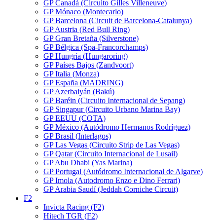
GP Canadá (Circuito Gilles Villeneuve)
GP Mónaco (Montecarlo)
GP Barcelona (Circuit de Barcelona-Catalunya)
GP Austria (Red Bull Ring)
GP Gran Bretaña (Silverstone)
GP Bélgica (Spa-Francorchamps)
GP Hungría (Hungaroring)
GP Países Bajos (Zandvoort)
GP Italia (Monza)
GP España (MADRING)
GP Azerbaiyán (Bakú)
GP Baréin (Circuito Internacional de Sepang)
GP Singapur (Circuito Urbano Marina Bay)
GP EEUU (COTA)
GP México (Autódromo Hermanos Rodríguez)
GP Brasil (Interlagos)
GP Las Vegas (Circuito Strip de Las Vegas)
GP Qatar (Circuito Internacional de Lusail)
GP Abu Dhabi (Yas Marina)
GP Portugal (Autódromo Internacional de Algarve)
GP Imola (Autodromo Enzo e Dino Ferrari)
GP Arabia Saudí (Jeddah Corniche Circuit)
F2
Invicta Racing (F2)
Hitech TGR (F2)