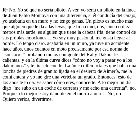
R:
No. Yo sé que no sería piloto. A ver, yo sería un piloto en la línea
de Juan Pablo Montoya con una diferencia, si él conducía del carajo,
yo acabaría en un muro y no tengo ganas. Un piloto es mucho más
que alguien que le da a las levas, que frena uno, dos, cinco o diez
metros más tarde, es alguien que tiene la cabeza fría, tiene control de
sus propias emociones… Yo soy muy pasional, me gusta llegar al
borde. Lo tengo claro, acabaría en un muro, ya tuve un accidente
hace años, unos cuantos en moto precisamente por esa norma de
“sin correr” probando motos con gente del Rally Dakar. Te
calientas, y en la última curva dices “cómo no voy a pasar yo a los
dakarianos” y te tiras de cuello. La única diferencia es que había una
loncha de piedras de granito lijada en el desierto de Almería, me la
comí entera y yo me giré una vértebra un grado. Entonces, esto de
los años te lo da. Es saber cómo eres, conocerte. A lo mejor un día
digo “me subo en un coche de carreras y me echo una carrerita”, no.
Porque a lo mejor estoy dándole en el morro a uno… No, no.
Quiero verlos, divertirme.