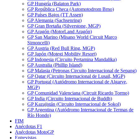
GP Hungría (Balaton Park)
GP República Checa (Automotodrom Brno)
GP Países Bajos (TT Assen)
GP Alemania (Sachsenring)
GP Gran Bretaña (Silverstone, MGP)
GP Aragón (MotorLand Aragón)
GP San Marino (Misano World Circuit Marco
Simoncelli)
GP Austria (Red Bull Ring, MGP)
GP Japón (Motegi Mobility Resort)
GP Indonesia (Circuito Pertamina Mandalika)
GP Australia (Phillip Island)
GP Malasia (Petronas Circuito Internacional de Sepang)
GP Qatar (Circuito Internacional de Lusail, MGP)
GP Portugal (Autódromo Internacional de Algarve,
MGP)
GP Comunidad Valenciana (Circuit Ricardo Tormo)
GP India (Circuito Internacional de Buddh)
GP Kazajistán (Circuito Internacional de Sokol)
GP Argentina (Autódromo Internacional de Termas de
Río Hondo)
FIM
Anécdotas F1
Anécdotas MotoGP
Entrevistas