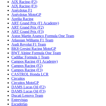
AIX Racing (F2)
AIX Racing (F3)
Anécdotas F1
Anécdotas MotoGP
Aprilia Racing
ART Grand Prix (F1 Academy)
ART Grand Prix (F2)
ART Grand Prix (F3)
Aston Martin Aramco Formula One Team
Atlassian Williams F1 Team
Audi Revolut F1 Team
BK8 Gresini Racing MotoGP
BWT Alpine Formula One Team
Cadillac Formula 1 Team
Campos Racing (F1 Academy)
Campos Racing (F2)
Campos Racing (F3)
CASTROL Honda LCR
Circuitos
Circuitos MotoGP
DAMS Lucas Oil (F2)
DAMS Lucas Oil (F3)
Ducati Lenovo Team
Entrevistas
Escuderías