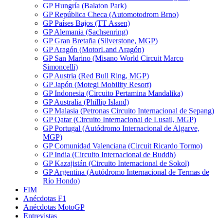
GP Hungría (Balaton Park)
GP República Checa (Automotodrom Brno)
GP Países Bajos (TT Assen)
GP Alemania (Sachsenring)
GP Gran Bretaña (Silverstone, MGP)
GP Aragón (MotorLand Aragón)
GP San Marino (Misano World Circuit Marco
Simoncelli)
GP Austria (Red Bull Ring, MGP)
GP Japón (Motegi Mobility Resort)
GP Indonesia (Circuito Pertamina Mandalika)
GP Australia (Phillip Island)
GP Malasia (Petronas Circuito Internacional de Sepang)
GP Qatar (Circuito Internacional de Lusail, MGP)
GP Portugal (Autódromo Internacional de Algarve,
MGP)
GP Comunidad Valenciana (Circuit Ricardo Tormo)
GP India (Circuito Internacional de Buddh)
GP Kazajistán (Circuito Internacional de Sokol)
GP Argentina (Autódromo Internacional de Termas de
Río Hondo)
FIM
Anécdotas F1
Anécdotas MotoGP
Entrevistas