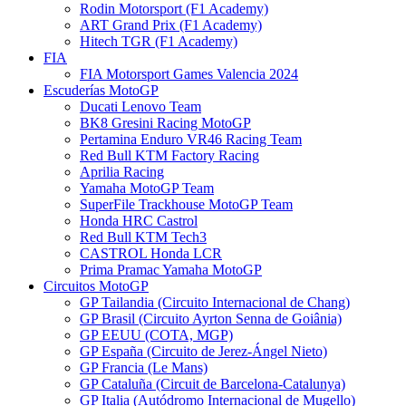
Rodin Motorsport (F1 Academy)
ART Grand Prix (F1 Academy)
Hitech TGR (F1 Academy)
FIA
FIA Motorsport Games Valencia 2024
Escuderías MotoGP
Ducati Lenovo Team
BK8 Gresini Racing MotoGP
Pertamina Enduro VR46 Racing Team
Red Bull KTM Factory Racing
Aprilia Racing
Yamaha MotoGP Team
SuperFile Trackhouse MotoGP Team
Honda HRC Castrol
Red Bull KTM Tech3
CASTROL Honda LCR
Prima Pramac Yamaha MotoGP
Circuitos MotoGP
GP Tailandia (Circuito Internacional de Chang)
GP Brasil (Circuito Ayrton Senna de Goiânia)
GP EEUU (COTA, MGP)
GP España (Circuito de Jerez-Ángel Nieto)
GP Francia (Le Mans)
GP Cataluña (Circuit de Barcelona-Catalunya)
GP Italia (Autódromo Internacional de Mugello)