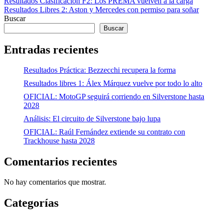
Navegación
Anterior
Resultados Clasificación F2: Los PREMA vuelven a la carga
Siguiente
Resultados Libres 2: Aston y Mercedes con permiso para soñar
de
Buscar
entradas
Buscar
Entradas recientes
Resultados Práctica: Bezzecchi recupera la forma
Resultados libres 1: Álex Márquez vuelve por todo lo alto
OFICIAL: MotoGP seguirá corriendo en Silverstone hasta
2028
Análisis: El circuito de Silverstone bajo lupa
OFICIAL: Raúl Fernández extiende su contrato con
Trackhouse hasta 2028
Comentarios recientes
No hay comentarios que mostrar.
Categorías