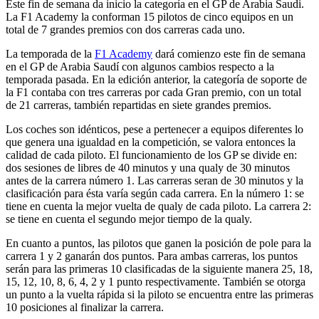
Este fin de semana da inicio la categoría en el GP de Arabia Saudi.
La F1 Academy la conforman 15 pilotos de cinco equipos en un
total de 7 grandes premios con dos carreras cada uno.
La temporada de la
F1 Academy
dará comienzo este fin de semana
en el GP de Arabia Saudí con algunos cambios respecto a la
temporada pasada. En la edición anterior, la categoría de soporte de
la F1 contaba con tres carreras por cada Gran premio, con un total
de 21 carreras, también repartidas en siete grandes premios.
Los coches son idénticos, pese a pertenecer a equipos diferentes lo
que genera una igualdad en la competición, se valora entonces la
calidad de cada piloto. El funcionamiento de los GP se divide en:
dos sesiones de libres de 40 minutos y una qualy de 30 minutos
antes de la carrera número 1. Las carreras seran de 30 minutos y la
clasificación para ésta varía según cada carrera. En la número 1: se
tiene en cuenta la mejor vuelta de qualy de cada piloto. La carrera 2:
se tiene en cuenta el segundo mejor tiempo de la qualy.
En cuanto a puntos, las pilotos que ganen la posición de pole para la
carrera 1 y 2 ganarán dos puntos. Para ambas carreras, los puntos
serán para las primeras 10 clasificadas de la siguiente manera 25, 18,
15, 12, 10, 8, 6, 4, 2 y 1 punto respectivamente. También se otorga
un punto a la vuelta rápida si la piloto se encuentra entre las primeras
10 posiciones al finalizar la carrera.