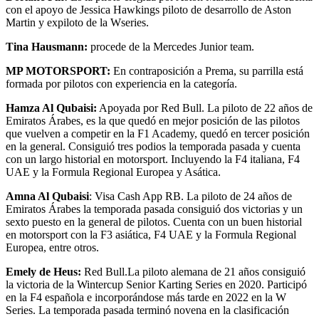
con el apoyo de Jessica Hawkings piloto de desarrollo de Aston
Martin y expiloto de la Wseries.
Tina Hausmann:
procede de la Mercedes Junior team.
MP MOTORSPORT:
En contraposición a Prema, su parrilla está
formada por pilotos con experiencia en la categoría.
Hamza Al Qubaisi:
Apoyada por Red Bull. La piloto de 22 años de
Emiratos Árabes, es la que quedó en mejor posición de las pilotos
que vuelven a competir en la F1 Academy, quedó en tercer posición
en la general. Consiguió tres podios la temporada pasada y cuenta
con un largo historial en motorsport. Incluyendo la F4 italiana, F4
UAE y la Formula Regional Europea y Asática.
Amna Al Qubaisi
: Visa Cash App RB. La piloto de 24 años de
Emiratos Árabes la temporada pasada consiguió dos victorias y un
sexto puesto en la general de pilotos. Cuenta con un buen historial
en motorsport con la F3 asiática, F4 UAE y la Formula Regional
Europea, entre otros.
Emely de Heus:
Red Bull.La piloto alemana de 21 años consiguió
la victoria de la Wintercup Senior Karting Series en 2020. Participó
en la F4 española e incorporándose más tarde en 2022 en la W
Series. La temporada pasada terminó novena en la clasificación