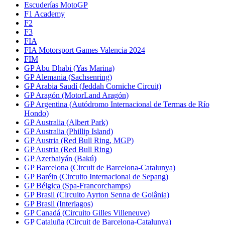
Escuderías MotoGP
F1 Academy
F2
F3
FIA
FIA Motorsport Games Valencia 2024
FIM
GP Abu Dhabi (Yas Marina)
GP Alemania (Sachsenring)
GP Arabia Saudí (Jeddah Corniche Circuit)
GP Aragón (MotorLand Aragón)
GP Argentina (Autódromo Internacional de Termas de Río
Hondo)
GP Australia (Albert Park)
GP Australia (Phillip Island)
GP Austria (Red Bull Ring, MGP)
GP Austria (Red Bull Ring)
GP Azerbaiyán (Bakú)
GP Barcelona (Circuit de Barcelona-Catalunya)
GP Baréin (Circuito Internacional de Sepang)
GP Bélgica (Spa-Francorchamps)
GP Brasil (Circuito Ayrton Senna de Goiânia)
GP Brasil (Interlagos)
GP Canadá (Circuito Gilles Villeneuve)
GP Cataluña (Circuit de Barcelona-Catalunya)