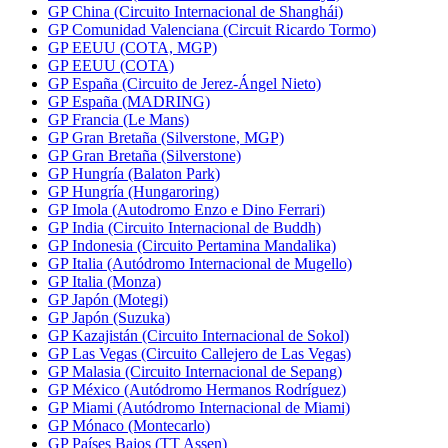
GP China (Circuito Internacional de Shanghái)
GP Comunidad Valenciana (Circuit Ricardo Tormo)
GP EEUU (COTA, MGP)
GP EEUU (COTA)
GP España (Circuito de Jerez-Ángel Nieto)
GP España (MADRING)
GP Francia (Le Mans)
GP Gran Bretaña (Silverstone, MGP)
GP Gran Bretaña (Silverstone)
GP Hungría (Balaton Park)
GP Hungría (Hungaroring)
GP Imola (Autodromo Enzo e Dino Ferrari)
GP India (Circuito Internacional de Buddh)
GP Indonesia (Circuito Pertamina Mandalika)
GP Italia (Autódromo Internacional de Mugello)
GP Italia (Monza)
GP Japón (Motegi)
GP Japón (Suzuka)
GP Kazajistán (Circuito Internacional de Sokol)
GP Las Vegas (Circuito Callejero de Las Vegas)
GP Malasia (Circuito Internacional de Sepang)
GP México (Autódromo Hermanos Rodríguez)
GP Miami (Autódromo Internacional de Miami)
GP Mónaco (Montecarlo)
GP Países Bajos (TT Assen)