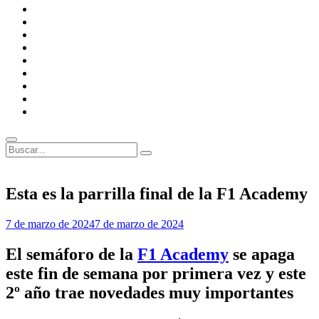
F1
Academy
FIA
Escuderías
MotoGP
Circuitos
MotoGP
FIM
Anécdotas
F1
Anécdotas
MotoGP
Entrevistas
Opiniones
Buscar
Buscar:
Superposición
del
sitio
Esta es la parrilla final de la F1 Academy
Por
7 de marzo de 2024
7 de marzo de 2024
Laura
González
El semáforo de la
F1 Academy
se apaga
este fin de semana por primera vez y este
2º año trae novedades muy importantes