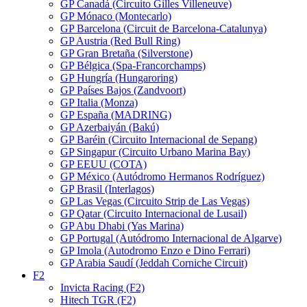
GP Canadá (Circuito Gilles Villeneuve)
GP Mónaco (Montecarlo)
GP Barcelona (Circuit de Barcelona-Catalunya)
GP Austria (Red Bull Ring)
GP Gran Bretaña (Silverstone)
GP Bélgica (Spa-Francorchamps)
GP Hungría (Hungaroring)
GP Países Bajos (Zandvoort)
GP Italia (Monza)
GP España (MADRING)
GP Azerbaiyán (Bakú)
GP Baréin (Circuito Internacional de Sepang)
GP Singapur (Circuito Urbano Marina Bay)
GP EEUU (COTA)
GP México (Autódromo Hermanos Rodríguez)
GP Brasil (Interlagos)
GP Las Vegas (Circuito Strip de Las Vegas)
GP Qatar (Circuito Internacional de Lusail)
GP Abu Dhabi (Yas Marina)
GP Portugal (Autódromo Internacional de Algarve)
GP Imola (Autodromo Enzo e Dino Ferrari)
GP Arabia Saudí (Jeddah Corniche Circuit)
F2
Invicta Racing (F2)
Hitech TGR (F2)