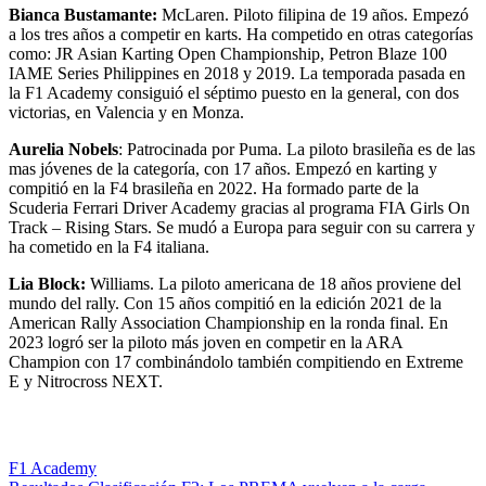
Bianca Bustamante:
McLaren. Piloto filipina de 19 años. Empezó
a los tres años a competir en karts. Ha competido en otras categorías
como: JR Asian Karting Open Championship, Petron Blaze 100
IAME Series Philippines en 2018 y 2019. La temporada pasada en
la F1 Academy consiguió el séptimo puesto en la general, con dos
victorias, en Valencia y en Monza.
Aurelia Nobels
: Patrocinada por Puma. La piloto brasileña es de las
mas jóvenes de la categoría, con 17 años. Empezó en karting y
compitió en la F4 brasileña en 2022. Ha formado parte de la
Scuderia Ferrari Driver Academy gracias al programa FIA Girls On
Track – Rising Stars. Se mudó a Europa para seguir con su carrera y
ha cometido en la F4 italiana.
Lia Block:
Williams. La piloto americana de 18 años proviene del
mundo del rally. Con 15 años compitió en la edición 2021 de la
American Rally Association Championship en la ronda final. En
2023 logró ser la piloto más joven en competir en la ARA
Champion con 17 combinándolo también compitiendo en Extreme
E y Nitrocross NEXT.
Categorías
F1 Academy