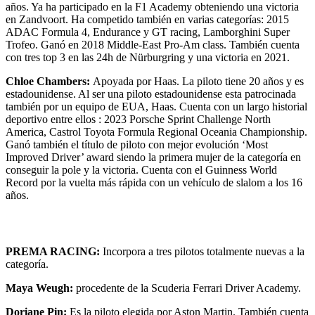
años. Ya ha participado en la F1 Academy obteniendo una victoria
en Zandvoort. Ha competido también en varias categorías: 2015
ADAC Formula 4, Endurance y GT racing, Lamborghini Super
Trofeo. Ganó en 2018 Middle-East Pro-Am class. También cuenta
con tres top 3 en las 24h de Nürburgring y una victoria en 2021.
Chloe Chambers:
Apoyada por Haas. La piloto tiene 20 años y es
estadounidense. Al ser una piloto estadounidense esta patrocinada
también por un equipo de EUA, Haas. Cuenta con un largo historial
deportivo entre ellos : 2023 Porsche Sprint Challenge North
America, Castrol Toyota Formula Regional Oceania Championship.
Ganó también el título de piloto con mejor evolución ‘Most
Improved Driver’ award siendo la primera mujer de la categoría en
conseguir la pole y la victoria. Cuenta con el Guinness World
Record por la vuelta más rápida con un vehículo de slalom a los 16
años.
PREMA RACING:
Incorpora a tres pilotos totalmente nuevas a la
categoría.
Maya Weugh:
procedente de la Scuderia Ferrari Driver Academy.
Doriane Pin:
Es la piloto elegida por Aston Martin. También cuenta