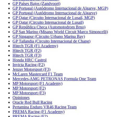
GP Países Bajos (Zandvoort)
GP Portugal (Autódromo Internacional de Algarve, MGP)
GP Portugal (Autódromo Internacional de Algarve)
GP Qatar (Circuito Internacional de Lusail, MGP)
GP Qatar (Circuito Internacional de Lusail)
GP República Checa (Automotodrom Brno)
GP San Marino (Misano World Circuit Marco Simoncelli)
GP Singapur (Circuito Urbano Marina Bay)
GP Tailandia (Circuito Internacional de Chang)
Hitech TGR (F1 Academy)
Hitech TGR (F2)
Hitech TGR (F3)
Honda HRC Castrol
Invicta Racing (F2)
Jenzer Motorsport (F3)
McLaren Mastercard F1 Team
Mercedes-AMG PETRONAS Formula One Team
MP Motorsport (F1 Academy)
MP Motorsport (F2)
MP Motorsport (F3)
Opiniones
Oracle Red Bull Racing
Pertamina Enduro VR46 Racing Team
PREMA Racing (F1 Academy)
PREMA Racing (F2)