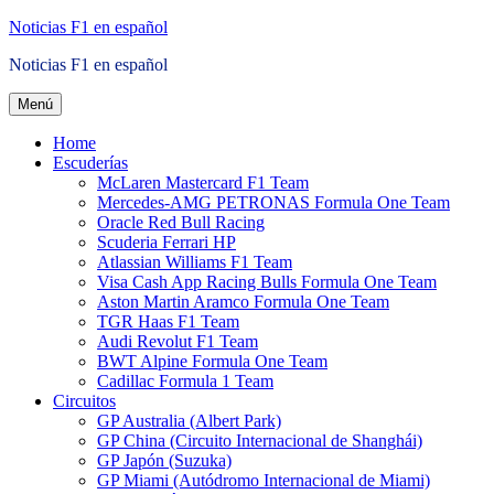
Saltar
Noticias F1 en español
al
Noticias F1 en español
contenido
Menú
Home
Escuderías
McLaren Mastercard F1 Team
Mercedes-AMG PETRONAS Formula One Team
Oracle Red Bull Racing
Scuderia Ferrari HP
Atlassian Williams F1 Team
Visa Cash App Racing Bulls Formula One Team
Aston Martin Aramco Formula One Team
TGR Haas F1 Team
Audi Revolut F1 Team
BWT Alpine Formula One Team
Cadillac Formula 1 Team
Circuitos
GP Australia (Albert Park)
GP China (Circuito Internacional de Shanghái)
GP Japón (Suzuka)
GP Miami (Autódromo Internacional de Miami)