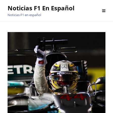
Saltar
Noticias F1 En Español
al
Noticias F1 en español
contenido