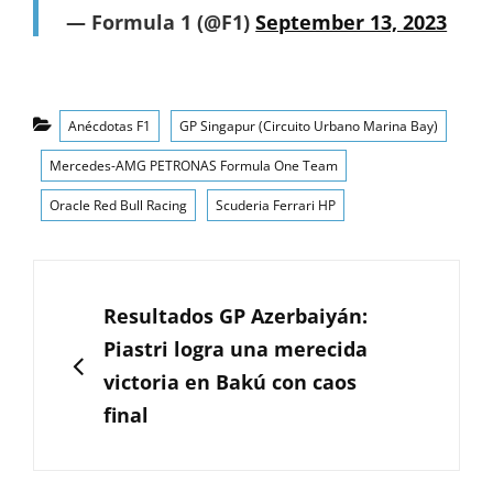
— Formula 1 (@F1)
September 13, 2023
Categorías
Anécdotas F1
GP Singapur (Circuito Urbano Marina Bay)
Mercedes-AMG PETRONAS Formula One Team
Oracle Red Bull Racing
Scuderia Ferrari HP
Navegación
de
ANTERIOR
Resultados GP Azerbaiyán:
entradas
Piastri logra una merecida
victoria en Bakú con caos
final