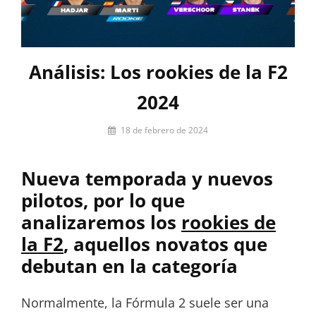
Análisis: Los rookies de la F2
2024
Por
18 de febrero de 2024
Miguel
Lora-
Nueva temporada y nuevos
Paquet
pilotos, por lo que
analizaremos los
rookies de
la F2
, aquellos novatos que
debutan en la categoría
Normalmente, la Fórmula 2 suele ser una