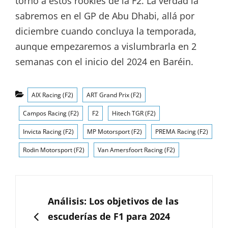
torno a estos rookies de la F2. La verdad la
sabremos en el GP de Abu Dhabi, allá por
diciembre cuando concluya la temporada,
aunque empezaremos a vislumbrarla en 2
semanas con el inicio del 2024 en Baréin.
Categorías
AIX Racing (F2)
ART Grand Prix (F2)
Campos Racing (F2)
F2
Hitech TGR (F2)
Invicta Racing (F2)
MP Motorsport (F2)
PREMA Racing (F2)
Rodin Motorsport (F2)
Van Amersfoort Racing (F2)
Navegación
de
ANTERIOR
Análisis: Los objetivos de las
entradas
escuderías de F1 para 2024