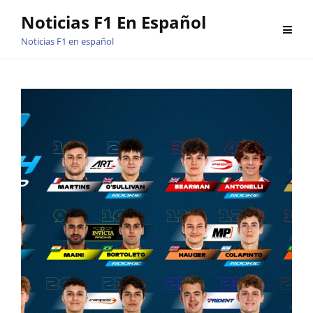
Saltar
Noticias F1 En Español
al
Noticias F1 en español
contenido