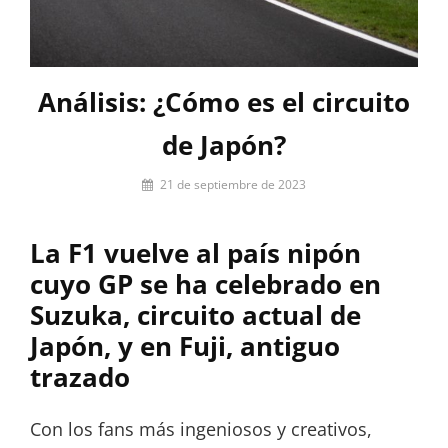
Análisis: ¿Cómo es el circuito
de Japón?
Por
21 de septiembre de 2023
Miguel
Lora-
La F1 vuelve al país nipón
Paquet
cuyo GP se ha celebrado en
Suzuka, circuito actual de
Japón, y en Fuji, antiguo
trazado
Con los fans más ingeniosos y creativos,