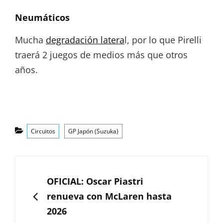
Neumáticos
Mucha
degradación latera
l, por lo que Pirelli
traerá 2 juegos de medios más que otros
años.
Categorías
Circuitos
GP Japón (Suzuka)
Navegación
de
ANTERIOR
OFICIAL: Oscar Piastri
entradas
renueva con McLaren hasta
2026