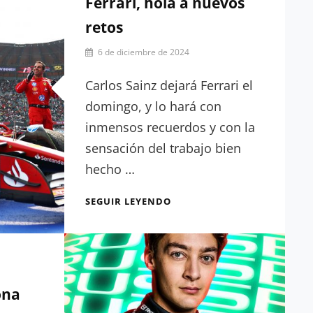
Ferrari, hola a nuevos
retos
Por
6 de diciembre de 2024
Julia
Muñoz
Carlos Sainz dejará Ferrari el
domingo, y lo hará con
inmensos recuerdos y con la
sensación del trabajo bien
hecho …
CARLOS
SEGUIR LEYENDO
SAINZ:
ADIÓS
A
FERRARI,
HOLA
A
ona
NUEVOS