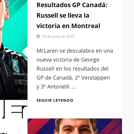
Resultados GP Canadá:
Russell se lleva la
victoria en Montreal
Por
15 de junio de 2025
Julia
Muñoz
McLaren se descalabra en una
nueva victoria de George
Russell en los resultados del
GP de Canadá, 2º Verstappen
y 3º Antonelli …
RESULTADOS
SEGUIR LEYENDO
GP
CANADÁ:
RUSSELL
SE
LLEVA