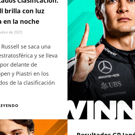
ados Clasificación:
l brilla con luz
a en la noche
tubre de 2025
Russell se saca una
estratosférica y se lleva
 por delante de
pen y Piastri en los
dos de la clasificación
RESULTADOS
LEYENDO
CLASIFICACIÓN:
RUSSELL
BRILLA
CON