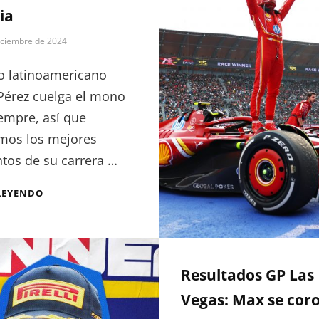
ia
EN
SUZUKA
iciembre de 2024
to latinoamericano
Pérez cuelga el mono
empre, así que
mos los mejores
os de su carrera …
CHECO
LEYENDO
PÉREZ:
LEGADO
E
HISTORIA
Resultados GP Las
Vegas: Max se cor