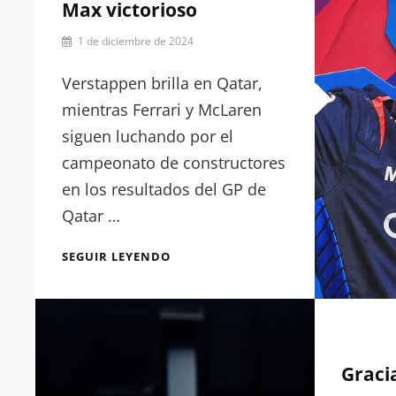
Max victorioso
Por
1 de diciembre de 2024
Julia
Muñoz
Verstappen brilla en Qatar,
mientras Ferrari y McLaren
siguen luchando por el
campeonato de constructores
en los resultados del GP de
Qatar …
RESULTADOS
SEGUIR LEYENDO
GP
DE
QATAR:
CARRERA
MUY
LOCA,
Gracia
CON