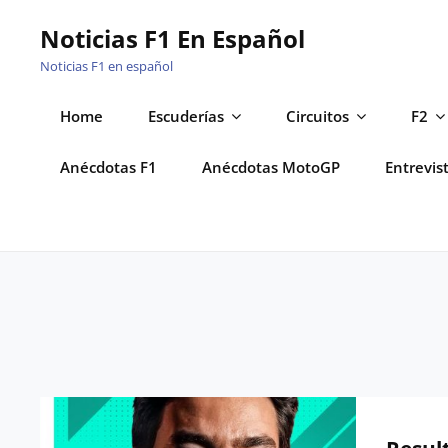
Saltar
Noticias F1 En Español
al
Noticias F1 en español
contenido
Home
Escuderías
Circuitos
F2
Anécdotas F1
Anécdotas MotoGP
Entrevis