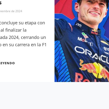
s
CAMPEÓN
DEL
viembre de 2024
MUNDO
concluye su etapa con
al finalizar la
ada 2024, cerrando un
o en su carrera en la F1
GRACIAS
LEYENDO
VALTTERI,
KIITOS
BOTTAS