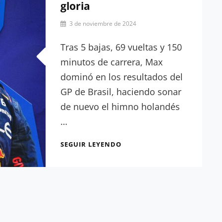
gloria
Por
3 de noviembre de 2024
Julia
Muñoz
Tras 5 bajas, 69 vueltas y 150
minutos de carrera, Max
dominó en los resultados del
GP de Brasil, haciendo sonar
de nuevo el himno holandés
…
RESULTADOS
SEGUIR LEYENDO
GP
BRASIL:
DESDE
EL
FONDO
HASTA
LA