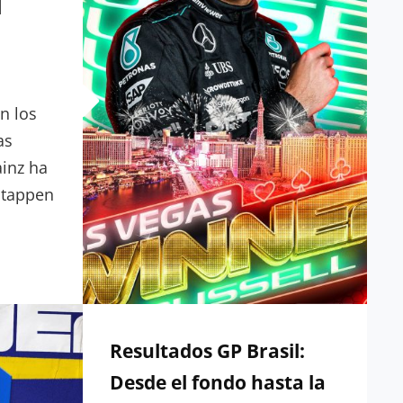
l
RETOS
n los
as
ainz ha
stappen
DOS
Resultados GP Brasil:
Desde el fondo hasta la