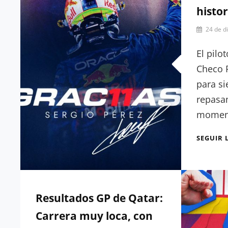
histor
DEL
MUNDIAL
Por
24 de d
Julia
Muñoz
El pilo
Checo 
para si
repasa
moment
SEGUIR 
Resultados GP de Qatar:
Carrera muy loca, con