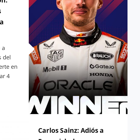
ón:
LA
s
VICTORIA
EN
ka
MONTREAL
 a
s del
erte en
ar 4
DOS
PEN
Carlos Sainz: Adiós a
O