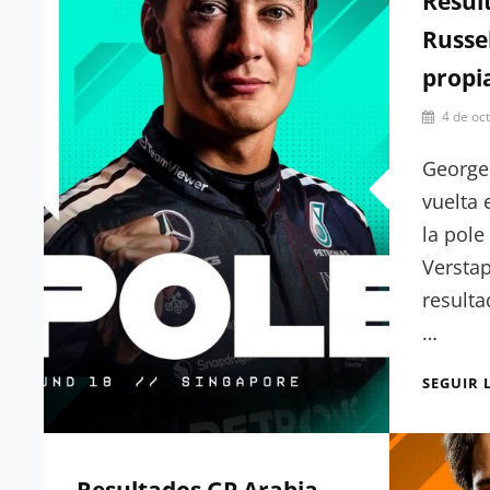
Result
Russel
propi
Por
4 de oc
Julia
Muñoz
George 
vuelta 
la pole
Verstap
resulta
…
SEGUIR 