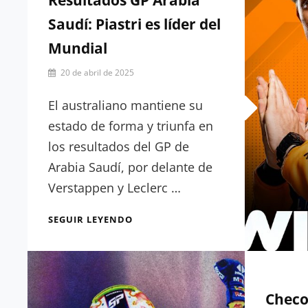
Resultados GP Arabia
Saudí: Piastri es líder del
Mundial
Por
20 de abril de 2025
Julia
Muñoz
El australiano mantiene su
estado de forma y triunfa en
los resultados del GP de
Arabia Saudí, por delante de
Verstappen y Leclerc …
RESULTADOS
SEGUIR LEYENDO
GP
ARABIA
SAUDÍ:
PIASTRI
ES
Checo
LÍDER