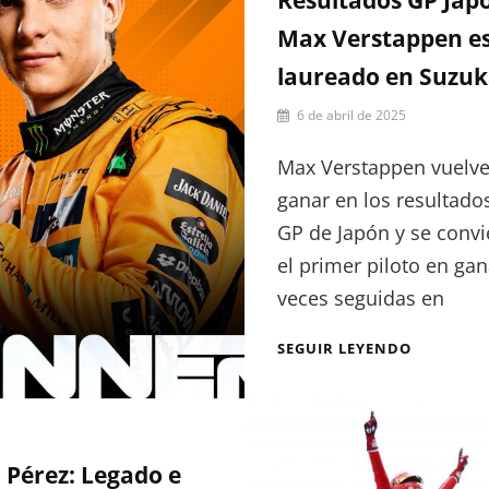
Resultados GP Jap
LUZ
PROPIA
Max Verstappen e
EN
laureado en Suzu
LA
NOCHE
Por
6 de abril de 2025
Julia
Muñoz
Max Verstappen vuelve
ganar en los resultado
GP de Japón y se convi
el primer piloto en gan
veces seguidas en
RESULTA
SEGUIR LEYENDO
GP
JAPÓN:
MAX
VERSTAP
ES
 Pérez: Legado e
LAUREAD