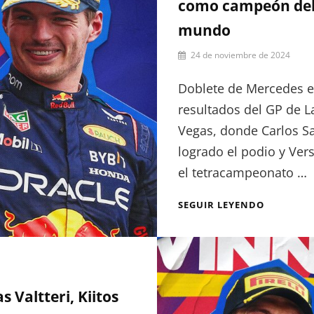
como campeón de
mundo
Por
24 de noviembre de 2024
Julia
Muñoz
Doblete de Mercedes e
resultados del GP de L
Vegas, donde Carlos S
logrado el podio y Ver
el tetracampeonato …
RESULTA
SEGUIR LEYENDO
GP
LAS
VEGAS:
MAX
SE
CORONA
s Valtteri, Kiitos
COMO